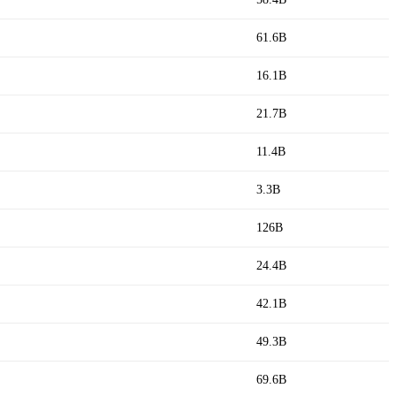
61.6B
16.1B
21.7B
11.4B
3.3B
126B
24.4B
42.1B
49.3B
69.6B