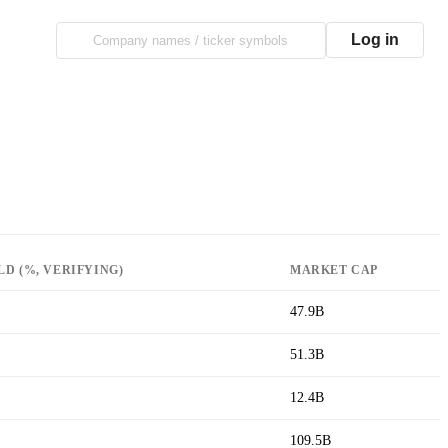
Log in
LD (%, VERIFYING)
MARKET CAP
47.9B
51.3B
12.4B
109.5B