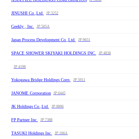
JINUSHI Co.,Ltd.
JP:3252
Geekly , Inc.
JP:505A
Japan Process Development Co.,Ltd.
JP:9651
SPACE SHOWER SKIYAKI HOLDINGS INC.
JP:4838
JP:4198
Yokogawa Bridge Holdings Corp.
JP:5911
JANOME Corporation
JP:6445
JK Holdings Co.,Ltd.
JP:9896
FP Partner Inc.
JP:7388
TASUKI Holdings Inc.
JP:166A