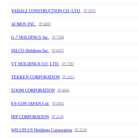
YAHAGI CONSTRUCTION CO.,LTD.
JP:1870
ACMOS INC.
JP:6888
G-7 HOLDINGS Inc.
JP:7508
JALCO Holdings Inc.
JP:6625
VT HOLDINGS CO.,LTD.
JP:7593
TEKKEN CORPORATION
JP:1815
ZOOM CORPORATION
JP:6694
ES-CON JAPAN Ltd.
JP:8892
HIP CORPORATION
JP:2136
WILLPLUS Holdings Corporation
JP:3538