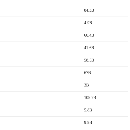
84.3B
4.9B
60.4B
41.6B
58.5B
67B
3B
105.7B
5.8B
9.9B