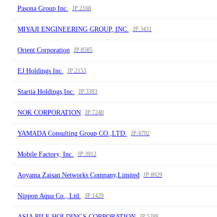
Pasona Group Inc.
JP:2168
MIYAJI ENGINEERING GROUP, INC.
JP:3431
Orient Corporation
JP:8585
EJ Holdings Inc.
JP:2153
Startia Holdings,Inc.
JP:3393
NOK CORPORATION
JP:7240
YAMADA Consulting Group CO.,LTD.
JP:4792
Mobile Factory, Inc.
JP:3912
Aoyama Zaisan Networks Company,Limited
JP:8929
Nippon Aqua Co., Ltd.
JP:1429
ASIA PILE HOLDINGS CORPORATION
JP:5288