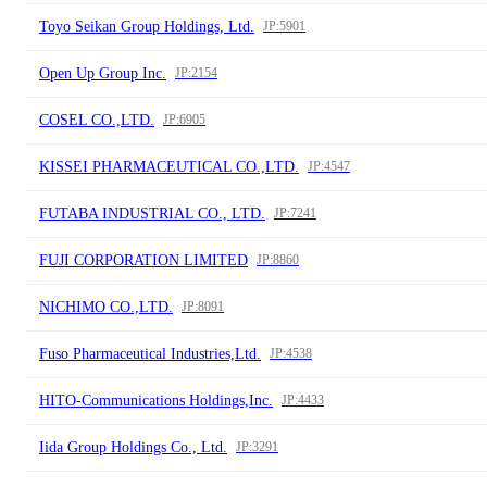
Toyo Seikan Group Holdings, Ltd.
JP:5901
Open Up Group Inc.
JP:2154
COSEL CO.,LTD.
JP:6905
KISSEI PHARMACEUTICAL CO.,LTD.
JP:4547
FUTABA INDUSTRIAL CO., LTD.
JP:7241
FUJI CORPORATION LIMITED
JP:8860
NICHIMO CO.,LTD.
JP:8091
Fuso Pharmaceutical Industries,Ltd.
JP:4538
HITO-Communications Holdings,Inc.
JP:4433
Iida Group Holdings Co., Ltd.
JP:3291