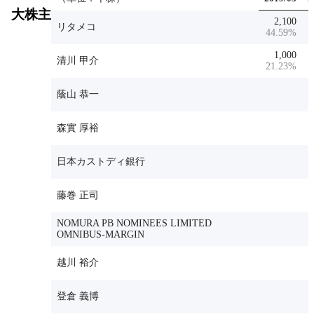
大株主
2,100
リタメコ
44.59
%
4
1,000
清川 甲介
21.23
%
2
蔭山 恭一
森實 厚裕
日本カストディ銀行
藤巻 正司
NOMURA PB NOMINEES LIMITED
OMNIBUS-MARGIN
越川 裕介
登倉 義博