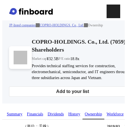
JP-listed companies
COPRO-HOLDINGS. Co., Ltd.
Ownership
COPRO-HOLDINGS. Co., Ltd.
(
7059
)
Shareholders
Market cap
¥32.5B
P/E ratio
18.8x
Provides technical staffing services for construction,
electromechanical, semiconductor, and IT engineers throug
three subsidiaries across Japan and Vietnam.
Add to your list
Summary
Financials
Dividends
History
Ownership
Workforce
（単位：千株）
2019/03
2