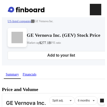
US-listed companies
GE Vernova Inc.
GE Vernova Inc.
(
GEV
)
Stock Price
Market cap
$277.1B
P/E ratio
Add to your list
Summary
Financials
Price and Volume