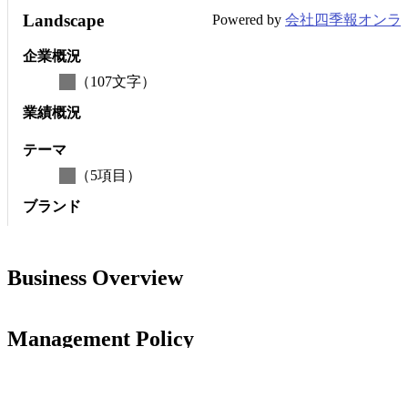
Landscape
Powered by
会社四季報オンラ
企業概況
（
107
文字）
業績概況
テーマ
（
5
項目）
ブランド
ライバル企業
（
4
社）
Business Overview
同業種の日本企業
（
4
社）
Management Policy