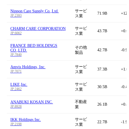
サービ
Nippon Care Supply Co.,Ltd.
71.9B
+12
JP:2393
ス業
サービ
CHARM CARE CORPORATION
43.7B
+0.
JP:6062
ス業
FRANCE BED HOLDINGS
その他
42.7B
-0.9
CO.,LTD.
製品
JP:7840
サービ
Amvis Holdings, Inc.
37.3B
+1.
JP:7071
ス業
サービ
LIKE,Inc.
30.5B
-0.4
JP:2462
ス業
不動産
ANABUKI KOSAN INC.
26.1B
+0.
JP:8928
業
サービ
IKK Holdings Inc.
22.7B
-1.9
JP:2198
ス業