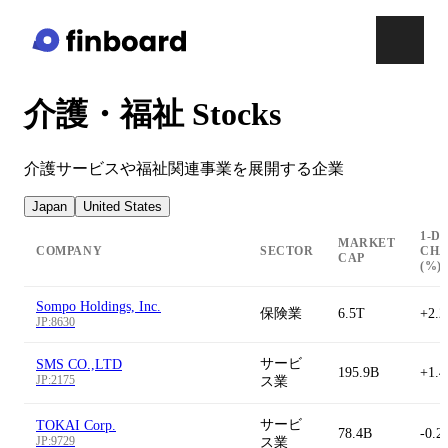
介護・福祉 Stocks
介護サービスや福祉関連事業を展開する企業
Japan
United States
1-D
MARKET
COMPANY
SECTOR
CH
CAP
(%)
Sompo Holdings, Inc.
保険業
6.5T
+2.
JP:8630
サービ
SMS CO.,LTD
195.9B
+1.
JP:2175
ス業
サービ
TOKAI Corp.
78.4B
-0.2
JP:9729
ス業