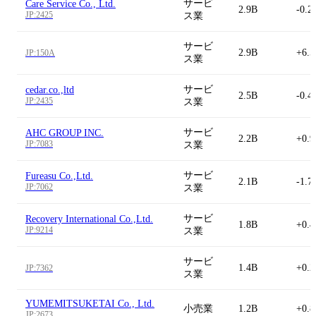
サービ
Care Service Co., Ltd.
2.9B
-0.2
JP:2425
ス業
サービ
2.9B
+6.
JP:150A
ス業
サービ
cedar.co.,ltd
2.5B
-0.4
JP:2435
ス業
サービ
AHC GROUP INC.
2.2B
+0.
JP:7083
ス業
サービ
Fureasu Co.,Ltd.
2.1B
-1.7
JP:7062
ス業
サービ
Recovery International Co.,Ltd.
1.8B
+0.
JP:9214
ス業
サービ
1.4B
+0.
JP:7362
ス業
YUMEMITSUKETAI Co., Ltd.
小売業
1.2B
+0.
JP:2673