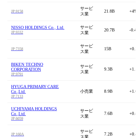
サービ
21.8B
+4%
JP:9158
ス業
サービ
NISSO HOLDINGS Co., Ltd.
20.7B
-0.4
JP:9332
ス業
サービ
15B
+0.
JP:7358
ス業
BIKEN TECHNO
サービ
9.3B
+1.
CORPORATION
ス業
JP:9791
HYUGA PRIMARY CARE
小売業
8.9B
+1.
Co.,Ltd.
JP:7133
UCHIYAMA HOLDINGS
サービ
7.6B
+0.
Co.,Ltd.
ス業
JP:6059
サービ
7.2B
+0.
JP:160A
ス業