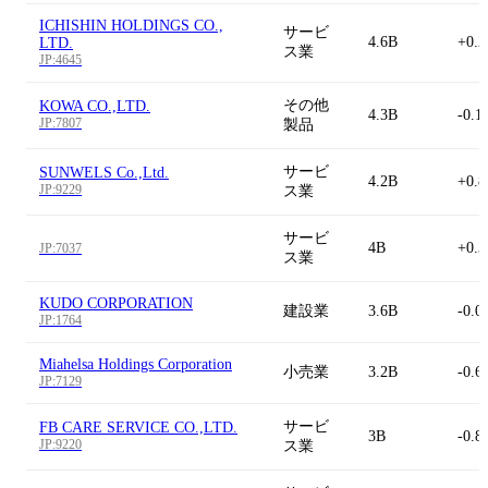
ICHISHIN HOLDINGS CO.,
サービ
4.6B
+0.
LTD.
ス業
JP:4645
その他
KOWA CO.,LTD.
4.3B
-0.1
JP:7807
製品
サービ
SUNWELS Co.,Ltd.
4.2B
+0.
JP:9229
ス業
サービ
4B
+0.
JP:7037
ス業
KUDO CORPORATION
建設業
3.6B
-0.0
JP:1764
Miahelsa Holdings Corporation
小売業
3.2B
-0.6
JP:7129
サービ
FB CARE SERVICE CO.,LTD.
3B
-0.8
JP:9220
ス業