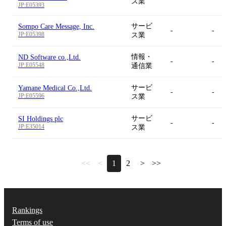
ス業
JP:E05393
サービ
Sompo Care Message, Inc.
-
-
JP:E05398
ス業
情報・
ND Software co.,Ltd.
-
-
JP:E05548
通信業
サービ
Yamane Medical Co.,Ltd.
-
-
JP:E05596
ス業
サービ
SI Holdings plc
-
-
JP:E35014
ス業
<<
<
1
2
>
>>
Rankings
Terms of use