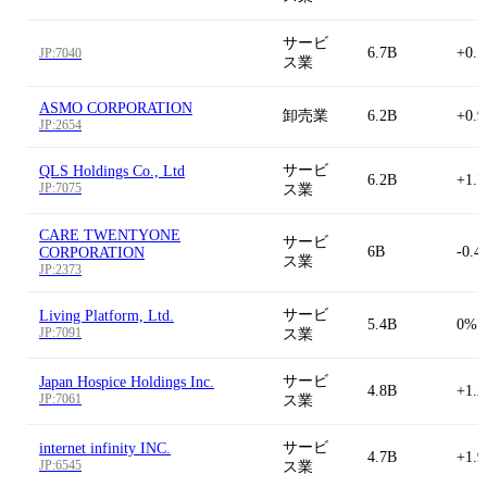
サービ
6.7B
+0.
JP:7040
ス業
ASMO CORPORATION
卸売業
6.2B
+0.
JP:2654
サービ
QLS Holdings Co., Ltd
6.2B
+1.
JP:7075
ス業
CARE TWENTYONE
サービ
6B
-0.4
CORPORATION
ス業
JP:2373
サービ
Living Platform, Ltd.
5.4B
0%
JP:7091
ス業
サービ
Japan Hospice Holdings Inc.
4.8B
+1.
JP:7061
ス業
サービ
internet infinity INC.
4.7B
+1.
JP:6545
ス業