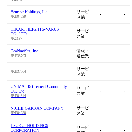
サービ
Benesse Holdings, Inc
-
-
JP:E04939
ス業
HIKARI HEIGHTS-VARUS
サービ
-
-
CO.,LTD.
ス業
JP:2137
情報・
EcoNaviSta, Inc.
-
-
JP:E38765
通信業
サービ
-
-
JP:E37764
ス業
UNIMAT Retirement Community
サービ
-
-
CO.,Ltd.
ス業
JP:E04844
サービ
NICHII GAKKAN COMPANY
-
-
JP:E04930
ス業
TSUKUI HOLDINGS
サービ
-
-
CORPORATION