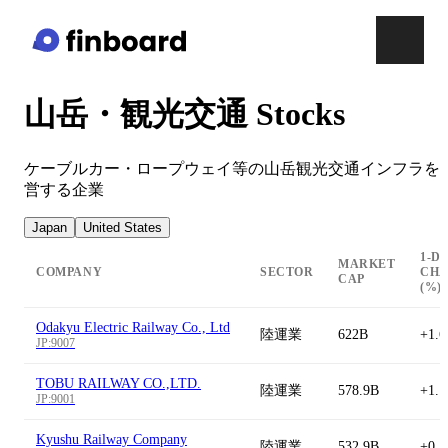
山岳・観光交通 Stocks
ケーブルカー・ロープウェイ等の山岳観光交通インフラを
営する企業
Japan
United States
1-D
MARKET
COMPANY
SECTOR
CH
CAP
(%)
Odakyu Electric Railway Co., Ltd
陸運業
622B
+1.
JP:9007
TOBU RAILWAY CO.,LTD.
陸運業
578.9B
+1.
JP:9001
Kyushu Railway Company
陸運業
532.9B
+0.