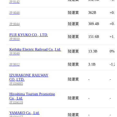
JP:9142
陸運業
362B
+0.
JP:9048
陸運業
309.4B
+0.
JP:9044
FUJI KYUKO CO., LTD.
陸運業
151.6B
+1.
JP:9010
Keifuku Electric Railroad Co.,Ltd.
陸運業
13.3B
0%
JP:9049
陸運業
3.1B
-1.2
JP:9012
IZUHAKONE RAILWAY
陸運業
-
-
CO.,LTD.
JP:E04095
Hiroshima Tourism Promoting
陸運業
-
-
Co., Ltd.
JP:E04119
YAMAKO Co., Ltd.
陸運業
-
-
JP:E04157