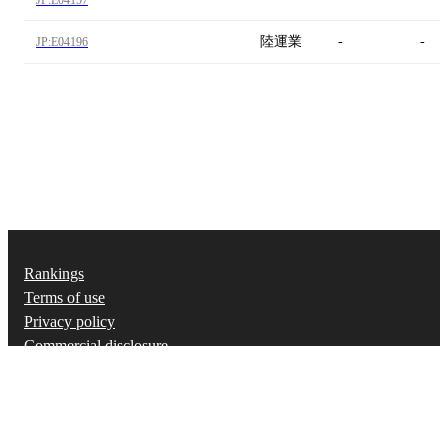
陸運業
-
-
JP:E04196
Rankings
Terms of use
Privacy policy
Commercial disclosure
X (twitter.com)
日本語
©
2026
Strainer, Inc.