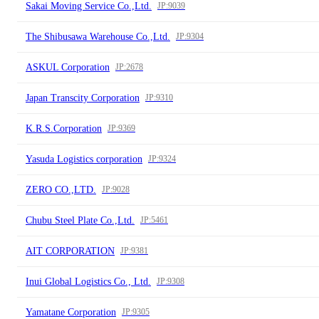
Sakai Moving Service Co.,Ltd.
JP:9039
The Shibusawa Warehouse Co.,Ltd.
JP:9304
ASKUL Corporation
JP:2678
Japan Transcity Corporation
JP:9310
K.R.S.Corporation
JP:9369
Yasuda Logistics corporation
JP:9324
ZERO CO.,LTD.
JP:9028
Chubu Steel Plate Co.,Ltd.
JP:5461
AIT CORPORATION
JP:9381
Inui Global Logistics Co., Ltd.
JP:9308
Yamatane Corporation
JP:9305