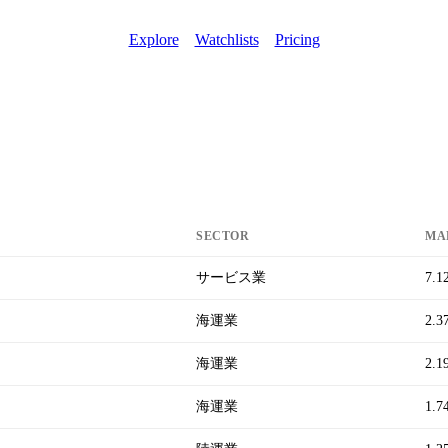
Explore
Watchlists
Pricing
SECTOR
MA
サービス業
7.1
海運業
2.3
海運業
2.1
海運業
1.7