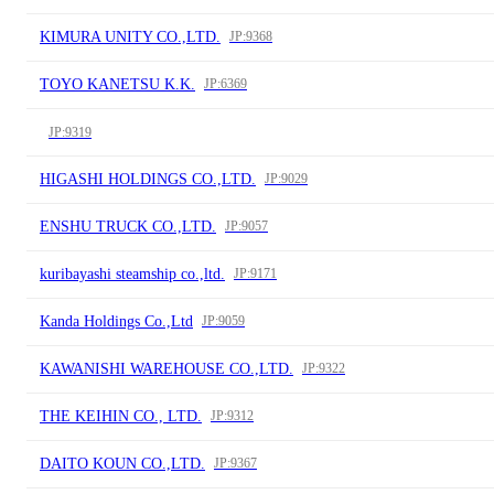
KIMURA UNITY CO.,LTD.
JP:9368
TOYO KANETSU K.K.
JP:6369
JP:9319
HIGASHI HOLDINGS CO.,LTD.
JP:9029
ENSHU TRUCK CO.,LTD.
JP:9057
kuribayashi steamship co.,ltd.
JP:9171
Kanda Holdings Co.,Ltd
JP:9059
KAWANISHI WAREHOUSE CO.,LTD.
JP:9322
THE KEIHIN CO., LTD.
JP:9312
DAITO KOUN CO.,LTD.
JP:9367