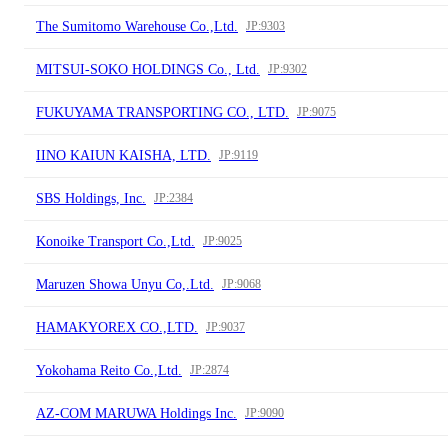
The Sumitomo Warehouse Co.,Ltd.
JP:9303
MITSUI-SOKO HOLDINGS Co., Ltd.
JP:9302
FUKUYAMA TRANSPORTING CO., LTD.
JP:9075
IINO KAIUN KAISHA, LTD.
JP:9119
SBS Holdings, Inc.
JP:2384
Konoike Transport Co.,Ltd.
JP:9025
Maruzen Showa Unyu Co,.Ltd.
JP:9068
HAMAKYOREX CO.,LTD.
JP:9037
Yokohama Reito Co.,Ltd.
JP:2874
AZ-COM MARUWA Holdings Inc.
JP:9090