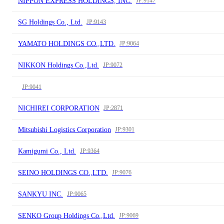
NIPPON EXPRESS HOLDINGS, INC.
JP:9147
SG Holdings Co., Ltd.
JP:9143
YAMATO HOLDINGS CO.,LTD.
JP:9064
NIKKON Holdings Co.,Ltd.
JP:9072
JP:9041
NICHIREI CORPORATION
JP:2871
Mitsubishi Logistics Corporation
JP:9301
Kamigumi Co., Ltd.
JP:9364
SEINO HOLDINGS CO.,LTD.
JP:9076
SANKYU INC.
JP:9065
SENKO Group Holdings Co.,Ltd.
JP:9069