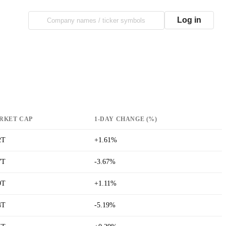
Log in
RKET CAP
1-DAY CHANGE (%)
2T
+1.61%
7T
-3.67%
9T
+1.11%
4T
-5.19%