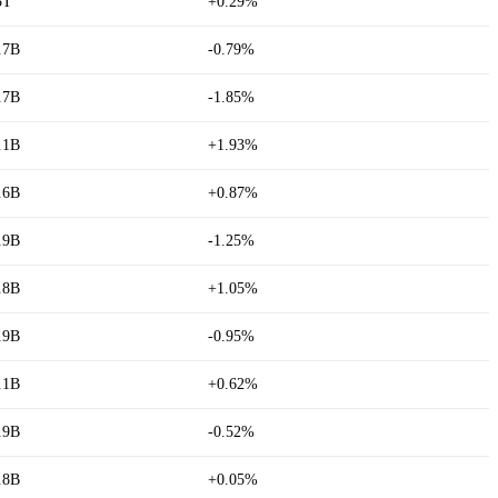
5T
+0.29%
.7B
-0.79%
.7B
-1.85%
.1B
+1.93%
.6B
+0.87%
.9B
-1.25%
.8B
+1.05%
.9B
-0.95%
.1B
+0.62%
.9B
-0.52%
.8B
+0.05%