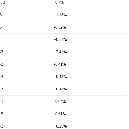
.3B
-0.7%
B
+1.18%
B
-0.32%
+0.51%
4B
+2.41%
6B
-0.41%
2B
+0.43%
2B
+0.48%
7B
-0.04%
1B
-0.61%
8B
+0.25%