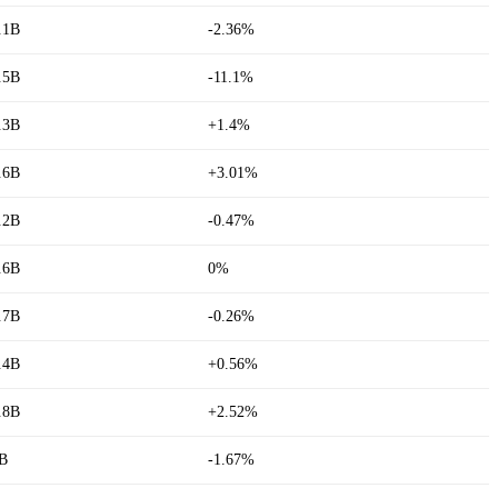
.1B
-2.36%
.5B
-11.1%
.3B
+1.4%
.6B
+3.01%
.2B
-0.47%
.6B
0%
.7B
-0.26%
.4B
+0.56%
.8B
+2.52%
B
-1.67%