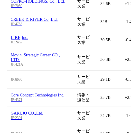
サービ
COPRO-HOLDINGS. Co., Ltd.
32.6B
+1.
JP:7059
ス業
サービ
CREEK & RIVER Co.,Ltd.
32B
-1.4
JP:4763
ス業
サービ
LIKE,Inc.
30.5B
-0.4
JP:2462
ス業
Movin' Strategic Career CO.,
サービ
30.3B
+2.
LTD.
ス業
JP:421A
サービ
29.1B
-0.5
JP:6070
ス業
情報・
Core Concept Technologies Inc.
25.7B
+2.
JP:4371
通信業
サービ
GAKUJO CO.,Ltd.
24.7B
-1.0
JP:2301
ス業
サービ