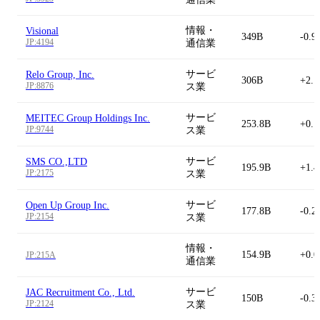
情報・
Visional
349B
-0.9
JP:4194
通信業
サービ
Relo Group, Inc.
306B
+2.
JP:8876
ス業
サービ
MEITEC Group Holdings Inc.
253.8B
+0.
JP:9744
ス業
サービ
SMS CO.,LTD
195.9B
+1.
JP:2175
ス業
サービ
Open Up Group Inc.
177.8B
-0.2
JP:2154
ス業
情報・
154.9B
+0.
JP:215A
通信業
サービ
JAC Recruitment Co., Ltd.
150B
-0.3
JP:2124
ス業