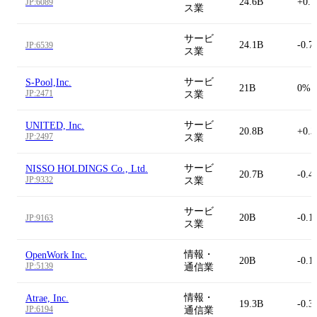
24.6B
+0.
JP:6089
ス業
サービ
24.1B
-0.7
JP:6539
ス業
サービ
S-Pool,Inc.
21B
0%
JP:2471
ス業
サービ
UNITED, Inc.
20.8B
+0.
JP:2497
ス業
サービ
NISSO HOLDINGS Co., Ltd.
20.7B
-0.4
JP:9332
ス業
サービ
20B
-0.1
JP:9163
ス業
情報・
OpenWork Inc.
20B
-0.1
JP:5139
通信業
情報・
Atrae, Inc.
19.3B
-0.3
JP:6194
通信業