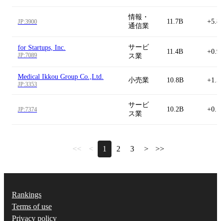
情報・
11.7B
+5.
JP:3900
通信業
サービ
for Startups, Inc.
11.4B
+0.
JP:7089
ス業
Medical Ikkou Group Co.,Ltd.
小売業
10.8B
+1.
JP:3353
サービ
10.2B
+0.
JP:7374
ス業
<<
<
1
2
3
>
>>
Rankings
Terms of use
Privacy policy