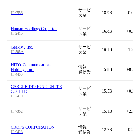
サービ
18.9B
-0.0
JP:9556
ス業
サービ
Human Holdings Co., Ltd.
16.8B
+0.
JP:2415
ス業
サービ
Geekly , Inc.
16.1B
-1.2
JP:505A
ス業
HITO-Communications
情報・
15.8B
+0.
Holdings,Inc.
通信業
JP:4433
CAREER DESIGN CENTER
サービ
15.5B
+0.
CO.,LTD.
ス業
JP:2410
サービ
15.1B
+2.
JP:7352
ス業
情報・
CROPS CORPORATION
12.7B
-0.2
JP:9428
通信業