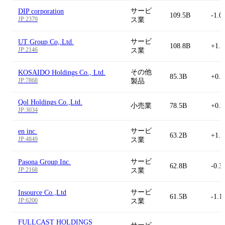
サービ
DIP corporation
109.5B
-1.0
JP:2379
ス業
サービ
UT Group Co,.Ltd.
108.8B
+1.
JP:2146
ス業
その他
KOSAIDO Holdings Co., Ltd.
85.3B
+0.
JP:7868
製品
Qol Holdings Co.,Ltd.
小売業
78.5B
+0.
JP:3034
サービ
en inc.
63.2B
+1.
JP:4849
ス業
サービ
Pasona Group Inc.
62.8B
-0.3
JP:2168
ス業
サービ
Insource Co.,Ltd
61.5B
-1.1
JP:6200
ス業
FULLCAST HOLDINGS