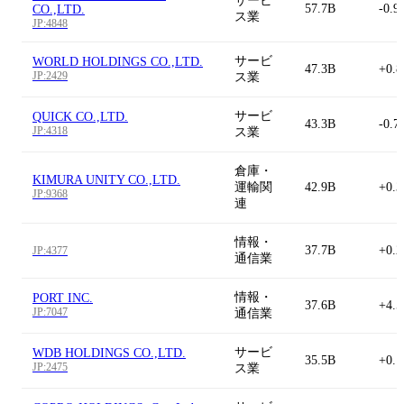
サービ
57.7B
-0.9
CO.,LTD.
ス業
JP:4848
サービ
WORLD HOLDINGS CO.,LTD.
47.3B
+0.
JP:2429
ス業
サービ
QUICK CO.,LTD.
43.3B
-0.7
JP:4318
ス業
倉庫・
KIMURA UNITY CO.,LTD.
運輸関
42.9B
+0.
JP:9368
連
情報・
37.7B
+0.
JP:4377
通信業
情報・
PORT INC.
37.6B
+4.
JP:7047
通信業
サービ
WDB HOLDINGS CO.,LTD.
35.5B
+0.
JP:2475
ス業