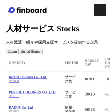
人材サービス Stocks
人材派遣・紹介や採用支援サービスを提供する企業
Japan
United States
1-D
MARKET
COMPANY
SECTOR
CH
CAP
(%)
サービ
Recruit Holdings Co., Ltd.
18.91T
+0.
JP:6098
ス業
サービ
PERSOL HOLDINGS CO.,LTD.
590.1B
+1.
JP:2181
ス業
情報・
RAKUS Co.,Ltd
365.6B
+1.
JP:3923
通信業