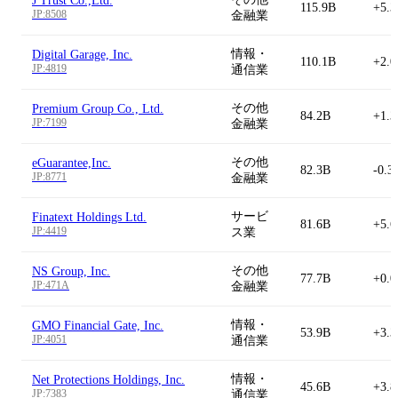
J Trust Co.,Ltd.
115.9B
+5.
JP:8508
金融業
情報・
Digital Garage, Inc.
110.1B
+2.
JP:4819
通信業
その他
Premium Group Co., Ltd.
84.2B
+1.
JP:7199
金融業
その他
eGuarantee,Inc.
82.3B
-0.3
JP:8771
金融業
サービ
Finatext Holdings Ltd.
81.6B
+5.
JP:4419
ス業
その他
NS Group, Inc.
77.7B
+0.
JP:471A
金融業
情報・
GMO Financial Gate, Inc.
53.9B
+3.
JP:4051
通信業
情報・
Net Protections Holdings, Inc.
45.6B
+3.
JP:7383
通信業