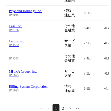
通信業
情報・
Paycloud Holdings Inc.
8.5B
+1.
JP:4015
通信業
その他
Casa Inc.
8.4B
-0.4
JP:7196
金融業
サービ
Caulis Inc.
7.9B
-0.4
JP:153A
ス業
その他
7.4B
-0.0
JP:7343
金融業
サービ
MITRA Group, Inc.
7.3B
-0.6
JP:6093
ス業
情報・
Billing System Corporation
6.8B
+1.
JP:3623
通信業
<<
<
1
2
>
>>