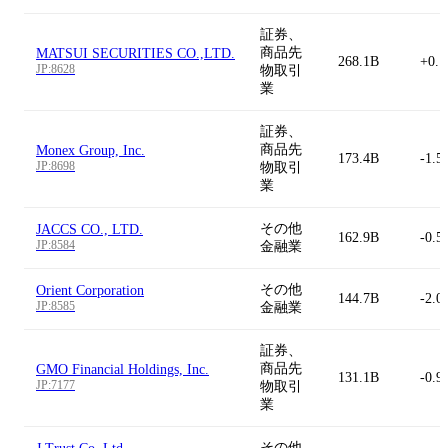
証券、
商品先
MATSUI SECURITIES CO.,LTD.
268.1B
+0.
JP:8628
物取引
業
証券、
商品先
Monex Group, Inc.
173.4B
-1.5
JP:8698
物取引
業
その他
JACCS CO., LTD.
162.9B
-0.5
JP:8584
金融業
その他
Orient Corporation
144.7B
-2.0
JP:8585
金融業
証券、
商品先
GMO Financial Holdings, Inc.
131.1B
-0.9
JP:7177
物取引
業
その他