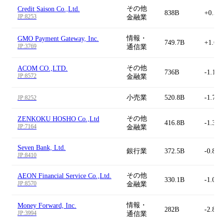
その他
Credit Saison Co.,Ltd.
838B
+0.
JP:8253
金融業
情報・
GMO Payment Gateway, Inc.
749.7B
+1.
JP:3769
通信業
その他
ACOM CO.,LTD.
736B
-1.1
JP:8572
金融業
小売業
520.8B
-1.7
JP:8252
その他
ZENKOKU HOSHO Co.,Ltd
416.8B
-1.3
JP:7164
金融業
Seven Bank, Ltd.
銀行業
372.5B
-0.8
JP:8410
その他
AEON Financial Service Co.,Ltd.
330.1B
-1.0
JP:8570
金融業
情報・
Money Forward, Inc.
282B
-2.8
JP:3994
通信業