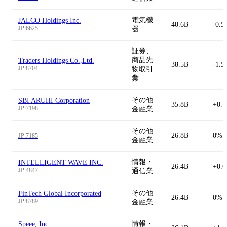
電気機
JALCO Holdings Inc.
40.6B
-0.5
JP:6625
器
証券、
商品先
Traders Holdings Co.,Ltd.
38.5B
-1.5
JP:8704
物取引
業
その他
SBI ARUHI Corporation
35.8B
+0.
JP:7198
金融業
その他
26.8B
0%
JP:7185
金融業
情報・
INTELLIGENT WAVE INC.
26.4B
+0.
JP:4847
通信業
その他
FinTech Global Incorporated
26.4B
0%
JP:8789
金融業
情報・
Speee, Inc.