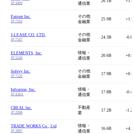
26.1B
+1.
JP:4499
通信業
その他
Entrust Inc.
25.9B
+1.
JP:7191
金融業
その他
J-LEASE CO.,LTD.
24.3B
-0.8
JP:7187
金融業
情報・
ELEMENTS, Inc.
20.6B
+0.
JP:5246
通信業
その他
Solvvy Inc.
17.9B
+0.
JP:7320
金融業
情報・
Infcurion, Inc.
17.8B
-0.4
JP:438A
通信業
不動産
CREAL Inc.
17.2B
-1.2
JP:2998
業
情報・
TRADE WORKS Co., Ltd
16.6B
+4.
JP:3997
通信業