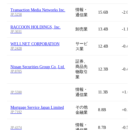
情報・
Transaction Media Networks Inc.
15.6B
-2.0
JP:5258
通信業
RACCOON HOLDINGS, Inc.
卸売業
13.4B
-1.1
JP:3031
サービ
WELLNET CORPORATION
12.4B
-0.4
JP:2428
ス業
証券、
商品先
Nissan Securities Group Co.,Ltd.
12.3B
-0.4
JP:8705
物取引
業
情報・
11.3B
+1.
JP:5590
通信業
その他
Mortgage Service Japan Limited
8.8B
+0.
JP:7192
金融業
情報・
8.7B
-0.5
JP:4374