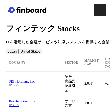
フィンテック Stocks
ITを活用した金融サービスや決済システムを提供する企業
Japan
United States
1-D
MARKET
COMPANY
SECTOR
CH
CAP
(%)
証券、
商品先
SBI Holdings, Inc.
2.03T
+2.
JP:8473
物取引
業
サービ
Rakuten Group,Inc.
1.82T
+1.
JP:4755
ス業